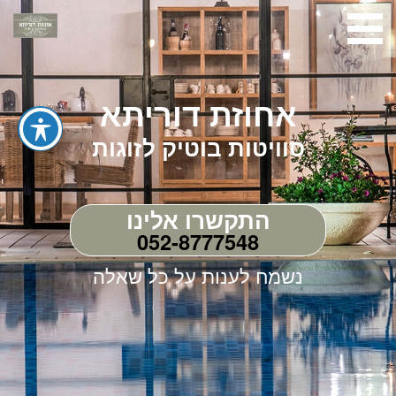
אחוזת דוריתא
סוויטות בוטיק לזוגות
התקשרו אלינו
052-8777548
נשמח לענות על כל שאלה