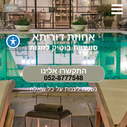
אחוזת דוריתא
סוויטות בוטיק לזוגות
התקשרו אלינו
052-8777548
נשמח לענות על כל שאלה