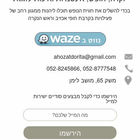
לאונג'
לרשות האורחים ישנו לאונג' מפנק, בו יוכלו להתפנק בכורסאות
בכדי להשלים את חווית הנופש תוכלו ליהנות ממגוון רחב של
פעילויות בקרבת חופי אכזיב וראש הנקרה
נוחות פינות קפה ותה ושולחן אוכל לארוחה משותפת.
בנוסף לארוחת הבוקר העשירה שמוגשת לכם, ניתן ליהנות
ממבחר ארוחות שף-גורמה פרטיות
ורומנטיות לבחירתכם בכל שעות היום.
זמני כניסה ויציאה
ahozatdorita@gmail.com
ימים א-שבת כניסה: 15:00 יציאה 11:30
*בתיאום מראש מול המארח תתאפשר יציאה מאוחרת.
052-8777548 ,052-8245866
משק 65, מושב לימן
הירשמו כדי לקבל מבצעים סודיים ישירות
למייל